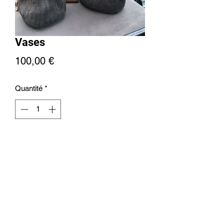
Vases
Prix
100,00 €
Quantité
*
Ajouter au panier
+32476613171