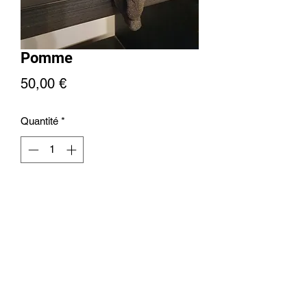
Pomme
Prix
50,00 €
Quantité
*
Ajouter au panier
+32476613171