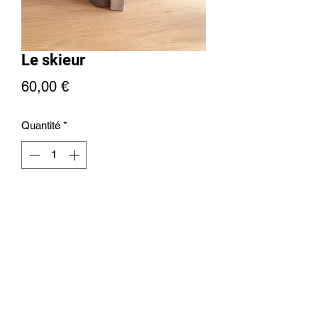
Le skieur
Prix
60,00 €
Quantité
*
Ajouter au panier
+32476613171