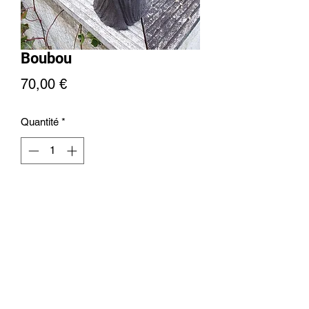
Boubou
Prix
70,00 €
Quantité
*
Ajouter au panier
+32476613171